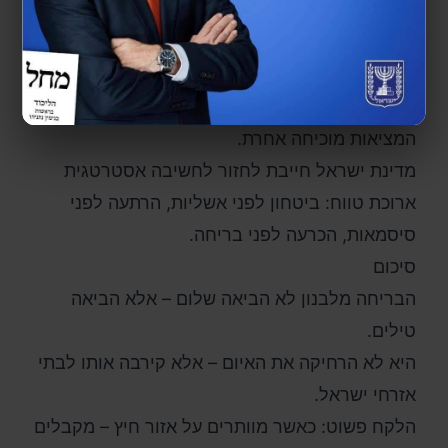
הכרעה – האויב מתחזק.
כאשר ישראל מוותרת על עומק אסטרטגי – האיום
מתקרב לבתים.
וכאשר מתקבלת ההנחה ש"העולם יגן עלינו" –
המציאות מוכיחה אחרת.
מדינת ישראל חייבת לחזור לחשיבה אסטרטגית
ארוכת טווח: ביטחון לפני אשליות, הרתעה לפני
סיסמאות, הכרעה לפני בריחה.
סיכום
הבריחה מלבנון לא הביאה שלום – אלא הביאה
טילים.
היא לא הרחיקה את האיום – אלא קירבה אותו לבתי
אזרחי ישראל.
הלקח פשוט: כאשר מוותרים על אזור חיץ – מקבלים