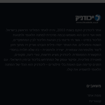
אתר ליכודניק הוקם בשנת 2003, והיה לאתר הפוליטי הראשון בישראל.
מאז ועד היום הוא משמש כבמה מרכזית למחנה הלאומי ולתנועת
הליכוד בפרט – גשר חי ודינמי בין הנהגת הליכוד לבין המתפקדים,
השטח והפעילים. את האתר ייסדו פיליפ הוברט ואריק זיו מתוך חזון
ליצור פלטפורמה עצמאית, ישירה ולוחמנית – כזו שלא תלויה בחסדי
התקשורת הממוסדת. ליכודניק מציע חדשות, טורי דעה, סקופים,
סאטירה פוליטית, וסיקור עומק של המתרחש בליכוד ובימין הישראלי. עם
הפנים קדימה ועם האמת בלי פילטרים – ליכודניק הוא הכלי של המחנה
הלאומי להשמיע את קולו.
משאבים
מפת אתר
קטגוריות