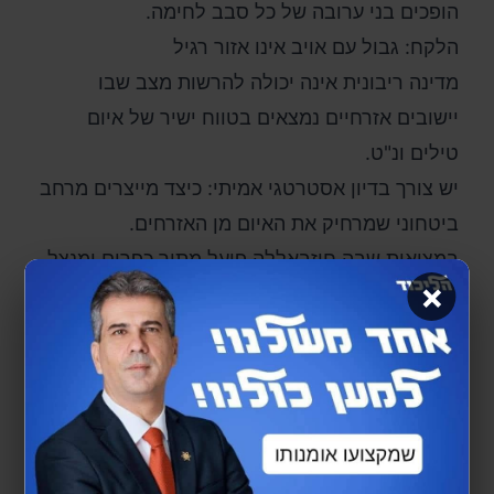
הופכים בני ערובה של כל סבב לחימה.
הלקח: גבול עם אויב אינו אזור רגיל
מדינה ריבונית אינה יכולה להרשות מצב שבו
יישובים אזרחיים נמצאים בטווח ישיר של איום
טילים ונ"ט.
יש צורך בדיון אסטרטגי אמיתי: כיצד מייצרים מרחב
ביטחוני שמרחיק את האיום מן האזרחים.
במציאות שבה חיזבאללה פועל מתוך כפרים ומנצל
×
אוכלוסייה אזרחית כמגן אנושי – יש לבחון מחדש את
תפיסת הגבול.
גבול עם ארגון טרור אינו קו ירוק על מפה – אלא קו
חזית.
בין תרבות של נסיגה לתרבות של הכרעה
הלקח מלבנון ברור: כאשר ישראל נסוגה ללא