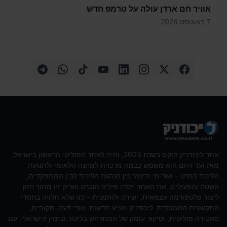
אוויר חם ארדן עולה על טרמפ חדש
7 באוגוסט 2026
אתר ליכודניק הוקם בשנת 2003, והיה לאתר הפוליטי הראשון בישראל.
מאז ועד היום הוא משמש כבמה מרכזית למחנה הלאומי ולתנועת
הליכוד בפרט – גשר חי ודינמי בין הנהגת הליכוד לבין המתפקדים,
השטח והפעילים. את האתר ייסדו פיליפ הוברט ואריק זיו מתוך חזון
ליצור פלטפורמה עצמאית, ישירה ולוחמנית – כזו שלא תלויה בחסדי
התקשורת הממוסדת. ליכודניק מציע חדשות, טורי דעה, סקופים,
סאטירה פוליטית, וסיקור עומק של המתרחש בליכוד ובימין הישראלי. עם