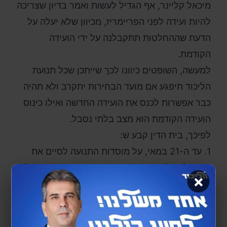
מיכאל קליינר, אף הגדיל לעשות ואמר בדיון שצריכה
להיות ועידה לפני הפריימריז, מכיוון שלא יעלה על
הדעת שההחלטות תתקבלנה על ידי הועידה
הקודמת.
למעשה, השופטים כיוונו לכך שייתכן שכל תנועת
הליכוד תיפגע אם מועד הבחירות יתקרב ולא תהיה
כבר אפשרות לכנס את הועידה החדשה ואילו כינוס
הועידה הקודמת הוא מצב בלתי נסבל.
לפיכך, בית הדין קבע ש:
1. עד ה-21 במאי, על מוסדות התנועה לסיים את
הטיפול בכל נושא הערעורים האי-הסדרים שהתגלו
×
במהלך הבחירות לסניפים.
2. עד ה-1.6, על התנועה לפרסם את ההחלטות
הסופיות של ועדת הבחירות, לאחר תיקון הליקויים