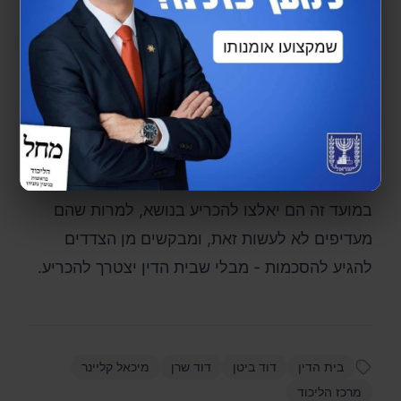
שהתגלו.
3. ב-4.6 יתקיים דיון שבו יוחלט על ההמשך.
‏ לסיכום, בית הדין קבע כי על הליכוד לסיים את
הטיפול בכל נושא הבחירות עד לתאריך 03 ביוני
2026, על מנת שישאר מספיק זמן להיערך לועידה
ולפריימריז.
‏השופטים גם ציינו שבמידה והתנועה לא תהיה מוכנה
במועד זה הם יאלצו להכריע בנושא, למרות שהם
מעדיפים לא לעשות זאת, ומבקשים מן הצדדים
להגיע להסכמות - מבלי שבית הדין יצטרך להכריע.
בית הדין
דוד ביטן
דוד שרן
מיכאל קליינר
מרכז הליכוד