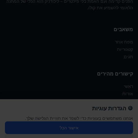
הפנים קדימה ועם האמת בלי פילטרים – ליכודניק הוא הכלי של המחנה
הלאומי להשמיע את קולו.
משאבים
מפת אתר
קטגוריות
תגים
קישורים מהירים
ראשי
אודות
תנאי שימוש לאתר "ליכודניק"
🍪 הגדרות עוגיות
מדיניות פרטיות
הצהרת נגישות
אנחנו משתמשים בעוגיות כדי לשפר את חוויית הגלישה שלך.
אישור הכל