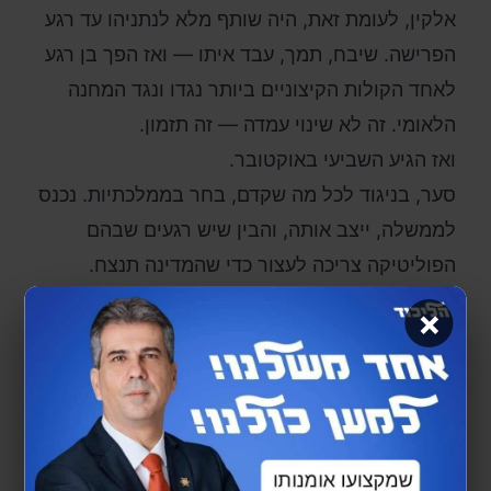
אלקין, לעומת זאת, היה שותף מלא לנתניהו עד רגע
הפרישה. שיבח, תמך, עבד איתו — ואז הפך בן רגע
לאחד הקולות הקיצוניים ביותר נגדו ונגד המחנה
הלאומי. זה לא שינוי עמדה — זה תזמון.
ואז הגיע השביעי באוקטובר.
סער, בניגוד לכל מה שקדם, בחר בממלכתיות. נכנס
לממשלה, ייצב אותה, והבין שיש רגעים שבהם
הפוליטיקה צריכה לעצור כדי שהמדינה תנצח.
אלקין? אלקין נשאר באותו מקום.
×
ולכן השורה התחתונה פשוטה:
יש מי שטעה — ויש מי שפעל נגד.
הראשון יכול לבקש סליחה.
השני צריך גם לתת תשובות.
בליכוד של הבחירות הבאות — אלקין לא צריך